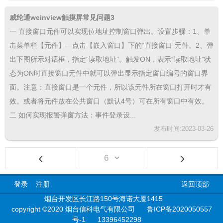
威纶通weinview触摸屏常见问题3
一 直接窗口元件可以实现位地址控制窗口弹出。设置步骤：1、单
击菜单栏【元件】—点击【嵌入窗口】下的“直接窗口”元件。2、弹
出下图所示对话框，指定“读取地址”。触发ON，表示“读取地址”状
态为ON时直接窗口元件中就可以弹出显示指定窗口编号的窗口界
面。注意：直接窗口是一个元件，所以该元件所在窗口打开时才有
效。或者将元件放在公共窗口（默认4号）可在所有窗口中有效。
二 如何实现报警弹窗方法：事件登录设...
发布时间:2023-03-26
‹
›
登录
注册
返回顶部
烟台开发区长江路150号海诺大厦1415
copyright ©2020 烟台信科电气有限公司
鲁ICP备2020050557
号-1
13396452298