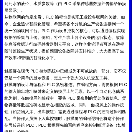
PLC
到污水的液位、水质参数等（由
采集传感器数据并传输给触摸
屏显示）。
PLC
从物联网的角度来看，
编程也是实现工业设备联网的关键。如
今，企业追求智能化管理，希望将各个分散的生产设备连接到一个
PLC
统一的物联网平台。
作为设备控制的核心，可以通过编程实现
数据的采集与上传。例如，将生产线上各个设备的运行状态、故障
信息等数据进行编码并发送到云平台，这样企业管理者可以在远程
随时监控生产状况，提前预测设备故障并安排维护，大大提高了生
产效率和管理的智能化水平。
PLC
触摸屏在现代
控制系统中已经成为不可或缺的一部分。它不仅
仅是一个简单的显示设备，更是一个强大的人机交互工具。
PLC
PLC
触摸屏的设计与编程和
紧密相连。在编程方面，需要根据
的输入输出地址映射来定义触摸屏上的元素。以一个自动化仓储系
PLC
统为例，在触摸屏的编程中，要将
采集到的货架位置信息、货
物存量等数据准确地显示在相应的区域。同时，触摸屏上的操作按
PLC
钮（如货物入库、出库按钮）需要通过编程与
的控制逻辑相匹
配。当操作人员按下入库按钮时，触摸屏的编程逻辑会将这个操作
PLC
PLC
信号传递给
，
根据预先编写的程序来控制搬运设备（如堆