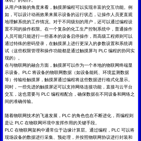
垛机）的动作。
从用户体验的角度来看，触摸屏编程可以实现丰富的交互功能。例
如，可以设计动画效果来展示设备的运行状态，让操作人员更直观
地理解系统的工作情况。对于不同级别的用户，还可以通过编程设
置不同的操作权限。在一个复杂的化工生产控制系统中，普通操作
人员可能只能进行一些基本的设备启停操作，而高级工程师则可以
通过特殊的密码登录，在触摸屏上进行更深入的参数设置和系统调
PLC
试（这些权限管理和操作功能都是通过触摸屏与
编程的协同实
现的）。
在与物联网的融合方面，触摸屏可以作为一个本地的物联网终端显
PLC
示设备。
将设备的物联网数据（如设备能耗、环境监测数据
等）传输给触摸屏，触摸屏通过编程将这些数据进行格式化显示。
同时，一些先进的触摸屏还可以支持网络连接功能，直接与云平台
PLC
交互，这也需要与
编程相配合，确保数据在不同设备和网络之
间的准确传输。
PLC
随着物联网技术的飞速发展，
的角色也在不断进化，而编程则
PLC
是让
在物联网环境中发挥作用的关键手段。
PLC
PLC
在物联网架构中通常位于边缘计算层。通过编程，
可以将
现场设备的数据进行采集、预处理，并按照物联网协议进行封装和