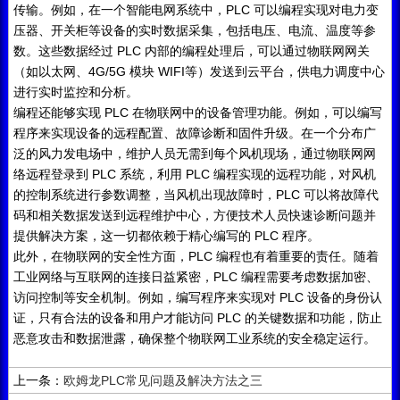
PLC
传输。例如，在一个智能电网系统中，
可以编程实现对电力变
压器、开关柜等设备的实时数据采集，包括电压、电流、温度等参
PLC
数。这些数据经过
内部的编程处理后，可以通过物联网网关
4G/5G
WIFI
（如以太网、
模块
等）发送到云平台，供电力调度中心
进行实时监控和分析。
PLC
编程还能够实现
在物联网中的设备管理功能。例如，可以编写
程序来实现设备的远程配置、故障诊断和固件升级。在一个分布广
泛的风力发电场中，维护人员无需到每个风机现场，通过物联网网
PLC
PLC
络远程登录到
系统，利用
编程实现的远程功能，对风机
PLC
的控制系统进行参数调整，当风机出现故障时，
可以将故障代
码和相关数据发送到远程维护中心，方便技术人员快速诊断问题并
PLC
提供解决方案，这一切都依赖于精心编写的
程序。
PLC
此外，在物联网的安全性方面，
编程也有着重要的责任。随着
PLC
工业网络与互联网的连接日益紧密，
编程需要考虑数据加密、
PLC
访问控制等安全机制。例如，编写程序来实现对
设备的身份认
PLC
证，只有合法的设备和用户才能访问
的关键数据和功能，防止
恶意攻击和数据泄露，确保整个物联网工业系统的安全稳定运行。
上一条：
欧姆龙PLC常见问题及解决方法之三