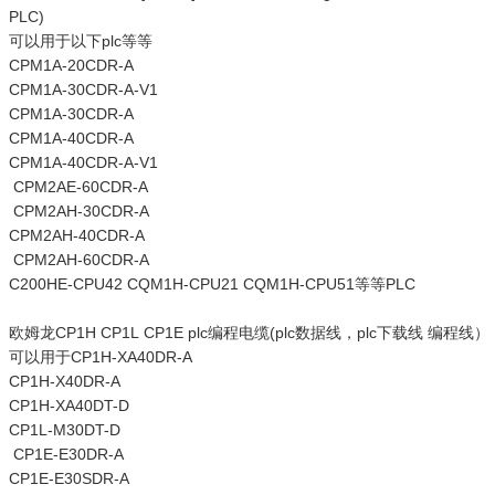
PLC)
可以用于以下plc等等
CPM1A-20CDR-A
CPM1A-30CDR-A-V1
CPM1A-30CDR-A
CPM1A-40CDR-A
CPM1A-40CDR-A-V1
CPM2AE-60CDR-A
CPM2AH-30CDR-A
CPM2AH-40CDR-A
CPM2AH-60CDR-A
C200HE-CPU42 CQM1H-CPU21 CQM1H-CPU51等等PLC
欧姆龙CP1H CP1L CP1E plc编程电缆(plc数据线，plc下载线 编程线）
可以用于CP1H-XA40DR-A
CP1H-X40DR-A
CP1H-XA40DT-D
CP1L-M30DT-D
CP1E-E30DR-A
CP1E-E30SDR-A