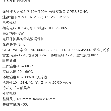
RTC
实时时钟内置
无线接入方式
2 路 10M/100M 自适应端口 GPRS 3G 4G
通讯端口
COM1：RS485； COM2：RS232
电气规格
额定电压
DC 24V,可工作范围 DC 9V～36V
额定功率
<5W
电源保护
具备雷击浪涌保护
允许失电
<3ms
CE & RoHS
符合 EN61000-6-2:2005，EN61000-6-4:2007 标准，符
雷击浪涌±1KV；群脉冲 2KV； 静电接触 4KV， 空气放电 8KV
环境要求
工作温度
-10～60°C
存储温度
-20～60°C
环境湿度
10～90%RH(无冷凝)
抗震性
10～25Hz(X、Y、Z 方向 2G/30 分钟)
冷却方式
自然风冷
性能规格
整机尺寸
130mm x 94mm x 48mm
整机重量
约 400g