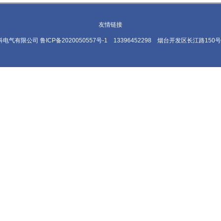
友情链接
烟台信科电气有限公司
鲁ICP备2020050557号-1
13396452298
烟台开发区长江路150号