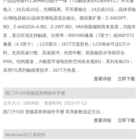
产品说明集PLC和HMI功能于一体（TG触摸屏&XD系列PLC）开关量
输入：16点或10点，光耦隔离。开关量输出：14点或10点，晶体管输
出/继电器输出/晶体管继电器混合输出。模拟量扩展：Z-3AD3PT-
BD、Z-4AD2DA-A-BD、Z-2WT-BD。HMI画面编辑简单直观，功能丰
富，显示区域支持触摸。分辨率：800*480像素（7英寸）或480*272
像素（4.3英寸）；LCD显示：1677万真彩色；LCD寿命可达5万小
时。支持高速计数、高速脉冲、外部中断。前面板防水等级符合
IP65。结构紧凑，大幅度节省电控柜空间命名规则1：系列名称ZG：
采用TG系列触摸屏技术，1677万色显...
查看详细
立即下载
西门子V20变频器简明操作手册
文件大小: 1800KB
更新时间: 2023-07-13
西门子V20 变频器简单操作手册 常用参数设定方法...
查看详细
立即下载
Modscan32工具软件